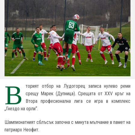
В
торият отбор на Лудогорец записа нулево реми
срещу Марек (Дупница). Срещата от XXV кръг на
Втора професионална лига се игра в комплекс
„Гнездо на орли“.
Шампионатният сблъсък започна с минута мълчание в памет на
патриарх Неофит.