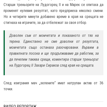
Старши треньорите на Лудогорец II и на Марек се опитаха да
променят нулевия резултат, като предприеха няколко смени.
Но и четирите минути добавено време в края на срещата не
стигнаха на играчите, за да отбележат за своя отбор.
Доволен съм от момчетата и показаното от тях на
терена. Единствено не сме доволни от резултата,
момчетата също останаха разочаровани. Вървим в
правилната посока и ще продължаваме да работим, за
да печелим такива срещи, коментира старши треньорът
на Лудогорец II Захари Сираков след края на срещата.
След изиграния мач „зелените“ имат натрупан актив от 36
точки.
ВИДЕО РЕПОРТАЖ