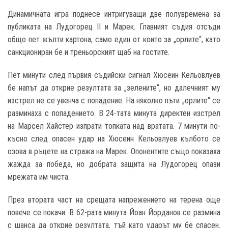
Динамичната игра поднесе интригуващи две полувремена за
публиката на Лудогорец II и Марек. Главният съдия отсъди
общо пет жълти картона, само един от които за „орлите“, като
санкциониран бе и треньорският щаб на гостите.
Пет минути след първия съдийски сигнал Хюсеин Кельовлуев
бе напът да открие резултата за „зелените“, но далечният му
изстрел не се увенча с попадение. На няколко пъти „орлите“ се
разминаха с попадението. В 24-тата минута директен изстрел
на Марсел Хайстер изпрати топката над вратата. 7 минути по-
късно след опасен удар на Хюсеин Кельовлуев кълбото се
озова в ръцете на стража на Марек. Опонентите също показаха
жажда за победа, но добрата защита на Лудогорец опази
мрежата им чиста.
През втората част на срещата напрежението на терена още
повече се покачи. В 62-рата минута Йоан Йорданов се размина
с шанса да открие резултата, тъй като ударът му бе спасен.