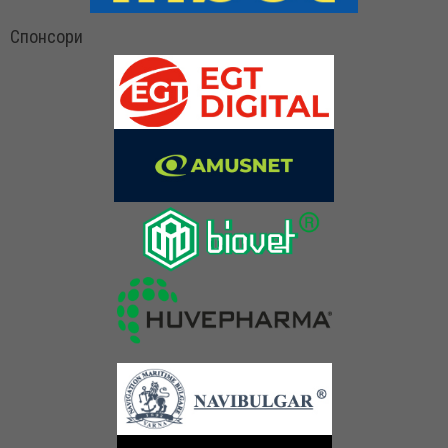
Спонсори