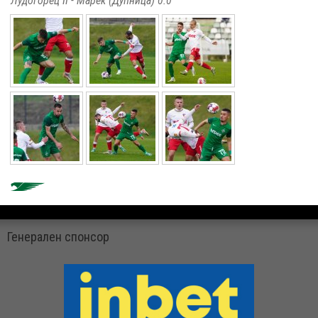
Лудогорец II - Марек (Дупница) 0:0
Генерален спонсор