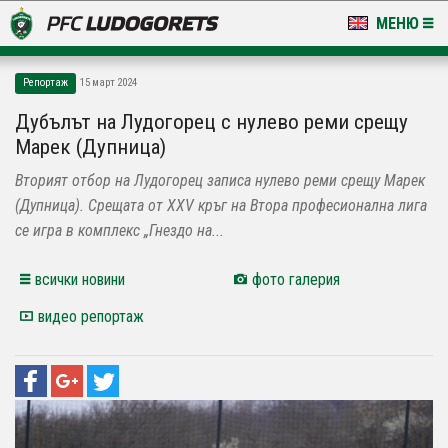
МЕНЮ
НОВИНИ & ГАЛЕРИИ
Репортаж
15 март 2024
LUDOGORETS TV
Дубълът на Лудогорец с нулево реми срещу
Марек (Дупница)
НА ТЕРЕНА
Вторият отбор на Лудогорец записа нулево реми срещу Марек
СТАДИОН & БАЗИ
(Дупница). Срещата от XXV кръг на Втора професионална лига
се игра в комплекс „Гнездо на...
КЛУБ
всички новини
фото галерия
ЗА ФЕНОВЕ
видео репортаж