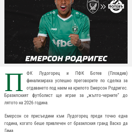
П
ФК Лудогорец и ПФК Ботев (Пловдив)
финализираха успешно преговорите по сделка за
отдаването под наем на крилото Емерсон Родригес.
Бразилският футболист ще играе за „жълто-черните“ до
лятото на 2026 година.
Емерсон се присъедини към Лудогорец преди точно една
година, когато беше привлечен от бразилския гранд Васко да
Гама.