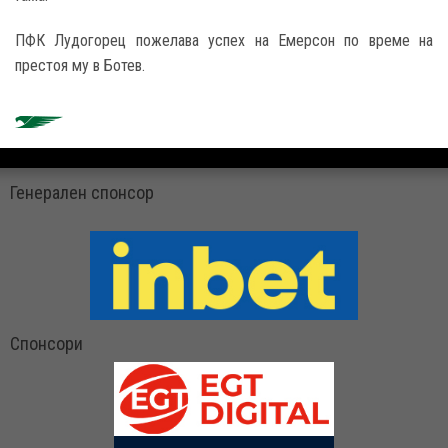
ПФК Лудогорец пожелава успех на Емерсон по време на
престоя му в Ботев.
Генерален спонсор
Спонсори