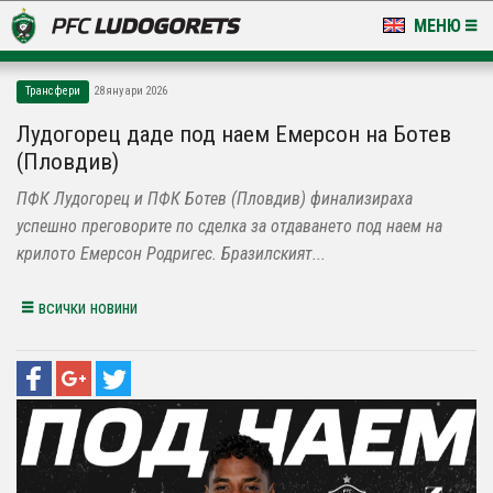
МЕНЮ
НОВИНИ & ГАЛЕРИИ
Трансфери
28 януари 2026
LUDOGORETS TV
Лудогорец даде под наем Емерсон на Ботев
(Пловдив)
НА ТЕРЕНА
ПФК Лудогорец и ПФК Ботев (Пловдив) финализираха
СТАДИОН & БАЗИ
успешно преговорите по сделка за отдаването под наем на
крилото Емерсон Родригес. Бразилският...
КЛУБ
всички новини
ЗА ФЕНОВЕ