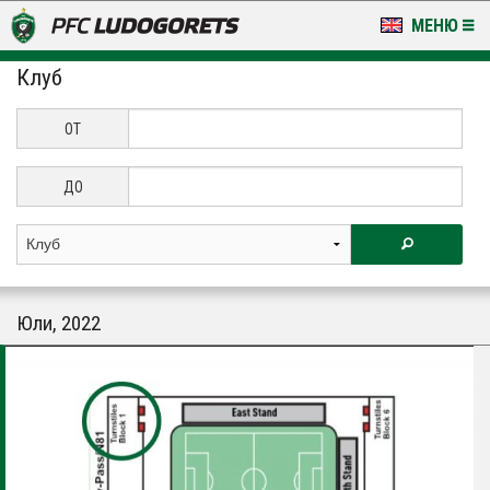
МЕНЮ
Клуб
НОВИНИ & ГАЛЕРИИ
LUDOGORETS TV
ОТ
НА ТЕРЕНА
ДО
СТАДИОН & БАЗИ
КЛУБ
Юли, 2022
ЗА ФЕНОВЕ