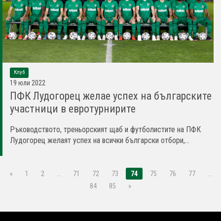
Клуб
19 юли 2022
ПФК Лудогорец желае успех на българските
участници в евротурнирите
Ръководството, треньорският щаб и футболистите на ПФК
Лудогорец желаят успех на всички български отбори,...
«
1
2
…
71
72
73
74
75
76
77
…
84
85
»