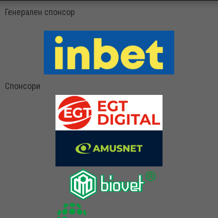
Генерален спонсор
Спонсори