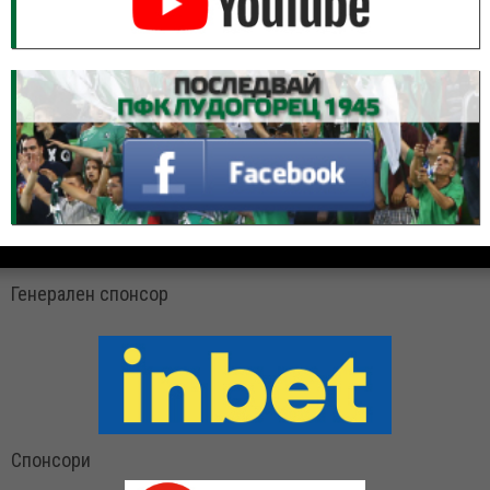
Генерален спонсор
Спонсори