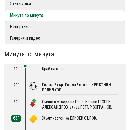
Статистика
Минута по минута
Репортаж
Галерия и видео
Минута по минута
90´
Край на мача.
Гол за Етър. Голмайстор е КРИСТИЯН
90´
ВЕЛИЧКОВ.
80´
Смяна в отбора на Етър. Излиза ГЕОРГИ
АЛЕКСАНДРОВ, влиза ПЕТЪР ЗОГРАФОВ.
63´
Жълт картон за ЕЛИСЕЙ СЪРОВ.