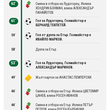
62´
Смяна в отбора на Лудогорец. Излиза
ХЕНДРИК БОНМАН, влиза АЛЕКСАНДЪР
ПАНАЙОТОВ.
61´
Гол за Лудогорец. Голмайстор е
БЕРНАРД ТЕКПЕТЕЙ.
Гол от дузпа за Етър. Голмайстор е
59´
ИВАЙЛО МАРКОВ.
58´
Дузпа за Етър.
53´
Гол за Лудогорец. Голмайстор е
АЛЕКСАНДЪР МАРИНОВ.
49´
Жълт картон за АНАСТАС ПЕМПЕРСКИ.
46´
Смяна в отбора на Етър. Излиза ЦВЕТОМИР
ЦАНЕВ, влиза РОСЕН ИВАНОВ.
46´
Смяна в отбора на Етър. Излиза ПЕТЪР
ПЕТРОВ, влиза РОСЕН ВЪРБИШКИ.