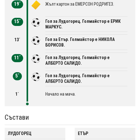
19´
Жълт картон за ЕМЕРСОН РОДРИГЕЗ.
15´
Гол за Лудогорец. Голмайстор е ЕРИК
МАРКУС.
Гол за Етър. Голмайстор е НИКОЛА
13´
БОРИСОВ.
11´
Гол за Лудогорец. Голмайстор е
АЛБЕРТО САЛИДО.
5´
Гол за Лудогорец. Голмайстор е
АЛБЕРТО САЛИДО.
1´
Начало на мача.
Състави
ЛУДОГОРЕЦ
ЕТЪР