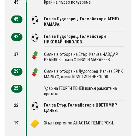
45´
Край на първо полувреме.
45´
Гол за Лудогорец. Голмайстор е АГИБУ
КАМАРА.
42´
Гол за Лудогорец. Голмайстор е
НИКОЛАЙ НИКОЛОВ.
37´
Смяна в отбора на Етър. Излиза ЧАВДАР
ИВАЙЛОВ, влиза СТИВИЯН МАКАВЕЕВ.
29´
Смяна в отбора на Лудогорец. Излиза ЕРИК
МАРКУС, влиза КРИСТИЯН НИКОЛОВ.
25´
Удар на ГЕОРГИ ПЕНЕВ извън рамките на
вратата.
Гол за Етър. Голмайстор е ЦВЕТОМИР
22´
ЦАНЕВ.
19´
Жълт картон за АНАСТАС ПЕМПЕРСКИ.