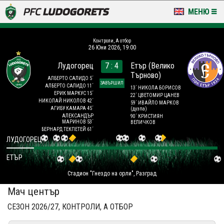
МЕНЮ
НОВИНИ & ГАЛЕРИИ
Контроли, А отбор
26 Юни 2026, 19:00
LUDOGORETS TV
Лудогорец
7 : 4
Етър (Велико
Търново)
НА ТЕРЕНА
АЛБЕРТО САЛИДО 5´
ЗАВЪРШИЛ
АЛБЕРТО САЛИДО 11´
13´ НИКОЛА БОРИСОВ
ЕРИК МАРКУС 15´
22´ ЦВЕТОМИР ЦАНЕВ
СТАДИОН & БАЗИ
НИКОЛАЙ НИКОЛОВ 42´
59´ ИВАЙЛО МАРКОВ
АГИБУ КАМАРА 45´
(дузпа)
АЛЕКСАНДЪР
90´ КРИСТИЯН
МАРИНОВ 53´
ВЕЛИЧКОВ
КЛУБ
БЕРНАРД ТЕКПЕТЕЙ 61´
ЛУДОГОРЕЦ
ЗА ФЕНОВЕ
ЕТЪР
Стадион "Гнездо на орли", Разград
Мач център
СЕЗОН 2026/27, КОНТРОЛИ, А ОТБОР