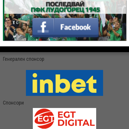
Генерален спонсор
Спонсори