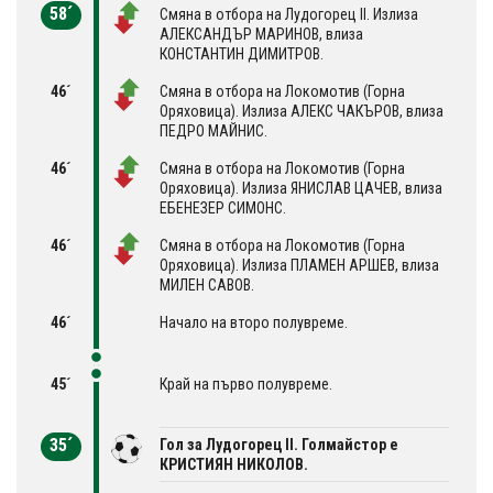
58´
Смяна в отбора на Лудогорец II. Излиза
АЛЕКСАНДЪР МАРИНОВ, влиза
КОНСТАНТИН ДИМИТРОВ.
46´
Смяна в отбора на Локомотив (Горна
Оряховица). Излиза АЛЕКС ЧАКЪРОВ, влиза
ПЕДРО МАЙНИС.
46´
Смяна в отбора на Локомотив (Горна
Оряховица). Излиза ЯНИСЛАВ ЦАЧЕВ, влиза
ЕБЕНЕЗЕР СИМОНС.
46´
Смяна в отбора на Локомотив (Горна
Оряховица). Излиза ПЛАМЕН АРШЕВ, влиза
МИЛЕН САВОВ.
46´
Начало на второ полувреме.
45´
Край на първо полувреме.
35´
Гол за Лудогорец II. Голмайстор е
КРИСТИЯН НИКОЛОВ.