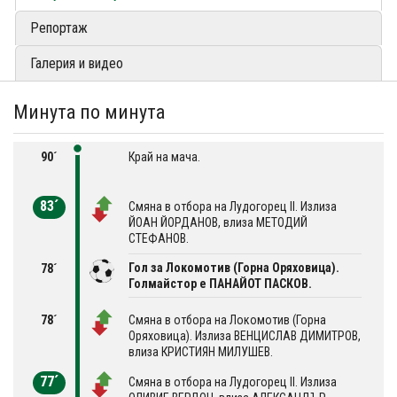
Репортаж
Галерия и видео
Минута по минута
90´
Край на мача.
83´
Смяна в отбора на Лудогорец II. Излиза
ЙОАН ЙОРДАНОВ, влиза МЕТОДИЙ
СТЕФАНОВ.
Гол за Локомотив (Горна Оряховица).
78´
Голмайстор е ПАНАЙОТ ПАСКОВ.
78´
Смяна в отбора на Локомотив (Горна
Оряховица). Излиза ВЕНЦИСЛАВ ДИМИТРОВ,
влиза КРИСТИЯН МИЛУШЕВ.
77´
Смяна в отбора на Лудогорец II. Излиза