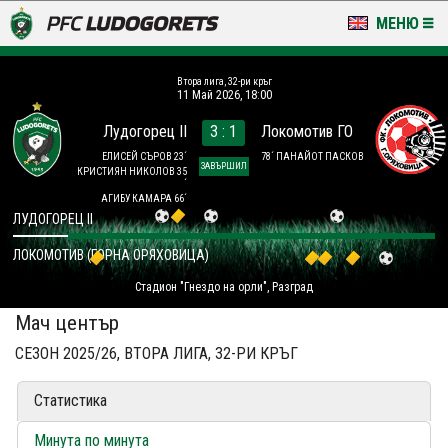
МЕНЮ
НОВИНИ & ГАЛЕРИИ
Втора лига, 32-ри кръг
11 Май 2026, 18:00
LUDOGORETS TV
Лудогорец II
3 : 1
Локомотив ГО
НА ТЕРЕНА
ЕЛИСЕЙ СЪРОВ 23´
78´ ПАНАЙОТ ПАСКОВ
ЗАВЪРШИЛ
КРИСТИЯН НИКОЛОВ 35
´
АГИБУ КАМАРА 66´
СТАДИОН & БАЗИ
ЛУДОГОРЕЦ II
КЛУБ
ЛОКОМОТИВ (ГОРНА ОРЯХОВИЦА)
Стадион "Гнездо на орли", Разград
ЗА ФЕНОВЕ
Мач център
СЕЗОН 2025/26, ВТОРА ЛИГА, 32-РИ КРЪГ
Статистика
Минута по минута