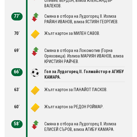
ОЛИВИЕ ВЕРДОН, влиза АЛЕКСАНДЪР
ВАЛЕКОВ.
77´
Смяна в отбора на Лудогорец II. Излиза
РАЙАН ИВАНОВ, влиза ЯСТИЯН ГЕОРГИЕВ.
70´
Жълт картон за МИЛЕН САВОВ.
69´
Смяна в отбора на Локомотив (Горна
Оряховица). Излиза МАРИЯН ИВАНОВ, влиза
КРИСТИЯН РАЙЧЕВ.
66´
Гол за Лудогорец II. Голмайстор е АГИБУ
КАМАРА.
63´
Жълт картон за ПАНАЙОТ ПАСКОВ.
60´
Жълт картон за РЕДОН РОЙМАР.
58´
Смяна в отбора на Лудогорец II. Излиза
ЕЛИСЕЙ СЪРОВ, влиза АГИБУ КАМАРА.