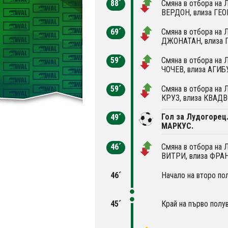
88´
Смяна в отбора на
ВЕРДОН, влиза ГЕ
69´
Смяна в отбора на 
ДЖОНАТАН, влиза 
59´
Смяна в отбора на
ЧОЧЕВ, влиза АГИБ
59´
Смяна в отбора на 
КРУЗ, влиза КВАДВ
Гол за Лудогорец
49´
МАРКУС.
46´
Смяна в отбора на 
ВИТРИ, влиза ФРА
46´
Начало на второ по
45´
Край на първо полу