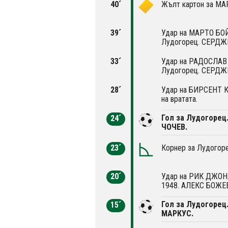
40´
Жълт картон за М
39´
Удар на МАРТО БОЙ
Лудогорец. СЕРДЖ
33´
Удар на РАДОСЛАВ 
Лудогорец. СЕРДЖ
28´
Удар на БИРСЕНТ К
на вратата.
Гол за Лудогорец
24´
ЧОЧЕВ.
23´
Корнер за Лудогоре
20´
Удар на РИК ДЖОНА
1948. АЛЕКС БОЖЕВ
Гол за Лудогорец
15´
МАРКУС.