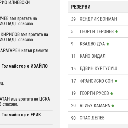
АРИО ИЛИЕВСКИ.
РЕЗЕРВИ
ЧЕВ във вратата на
39
ХЕНДРИК БОНМАН
ИО ПАДТ спасява.
5
ГЕОРГИ ТЕРЗИЕВ
КИРИЛОВ във вратата на
ИО ПАДТ спасява.
9
КВАДВО ДУА
АРАГАРЕН извън рамките
11
КАЙО ВИДАЛ
. Голмайстор е ИВАЙЛО
15
ЕДВИН КУРТУЛУШ
17
ФРАНСИСКО СОН
ц.
19
ГЕОРГИ РУСЕВ
ТАН във вратата на ЦСКА
 спасява.
20
АГИБУ КАМАРА
. Голмайстор е ЕРИК
90
СПАС ДЕЛЕВ