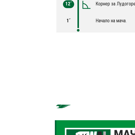
12´
Корнер за Лудогоре
1´
Начало на мача.