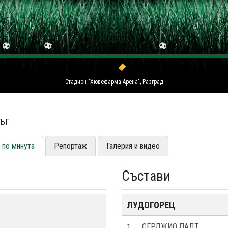
Стадион "Хювефарма Арена", Разград
РЪГ
 по минута
Репортаж
Галерия и видео
Състави
ЛУДОГОРЕЦ
1
СЕРДЖИО ПАДТ