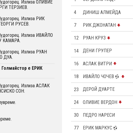
 Лудогорец. Излиза OЛИВИЕ
ОРГИ ТЕРЗИЕВ.
4
ДИНИШ АЛМЕЙДА
Лудогорец. Излиза РИК
ГЕОРГИ РУСЕВ.
7
РИК ДЖОНАТАН
 Лудогорец. Излиза ИВАЙЛО
12
РУАН КРУЗ
У КАМАРА.
14
ДЕНИ ГРУПЕР
Лудогорец. Излиза РУАН
О ДУА.
16
АСЛАК ВИТРИ
. Голмайстор е ЕРИК
18
ИВАЙЛО ЧОЧЕВ
Лудогорец. Излиза АСЛАК
23
ДЕРОЙ ДУАРТЕ
НСИСКО СОН.
24
OЛИВИЕ ВЕРДОН
лувреме.
30
ПЕДРО НАРЕСИ
време.
77
ЕРИК МАРКУС