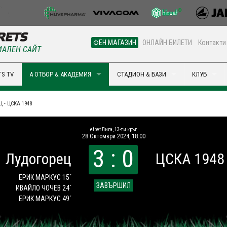
ФЕН МАГАЗИН
ОНЛАЙН БИЛЕТИ
Контакти
АЛЕН САЙТ
S TV
А ОТБОР & АКАДЕМИЯ
СТАДИОН & БАЗИ
КЛУБ
 - ЦСКА 1948
efbet Лига, 13-ти кръг
28 Октомври 2024, 18:00
3 : 0
Лудогорец
ЦСКА 1948
ЕРИК МАРКУС 15´
ЗАВЪРШИЛ
ИВАЙЛО ЧОЧЕВ 24´
ЕРИК МАРКУС 49´