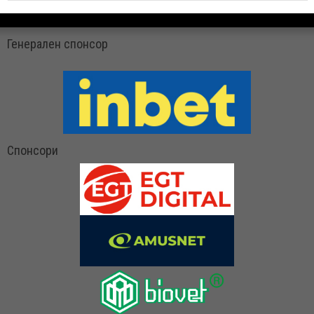
Генерален спонсор
Спонсори