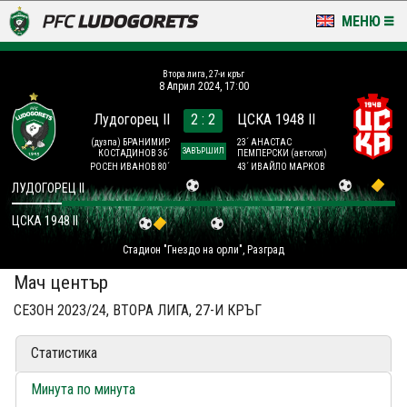
МЕНЮ
НОВИНИ & ГАЛЕРИИ
Втора лига, 27-и кръг
8 Април 2024, 17:00
LUDOGORETS TV
Лудогорец II
2 : 2
ЦСКА 1948 II
НА ТЕРЕНА
(дузпа)
БРАНИМИР
23´ АНАСТАС
ЗАВЪРШИЛ
КОСТАДИНОВ 36´
ПЕМПЕРСКИ
(автогол)
РОСЕН ИВАНОВ 80´
43´ ИВАЙЛО МАРКОВ
СТАДИОН & БАЗИ
ЛУДОГОРЕЦ II
ЦСКА 1948 II
КЛУБ
Стадион "Гнездо на орли", Разград
ЗА ФЕНОВЕ
Мач център
СЕЗОН 2023/24, ВТОРА ЛИГА, 27-И КРЪГ
Статистика
Минута по минута