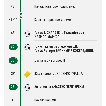
46´
Начало на второ полувреме.
45+1´
Край на първо полувреме.
Гол за ЦСКА 1948 II. Голмайстор е
43´
ИВАЙЛО МАРКОВ.
36´
Гол от дузпа за Лудогорец II.
Голмайстор е БРАНИМИР КОСТАДИНОВ.
36´
Дузпа за Лудогорец II.
27´
Жълт картон за ЕРДЕНИС ГУРИЩА.
23´
Автогол на АНАСТАС ПЕМПЕРСКИ.
1´
Начало на мача.