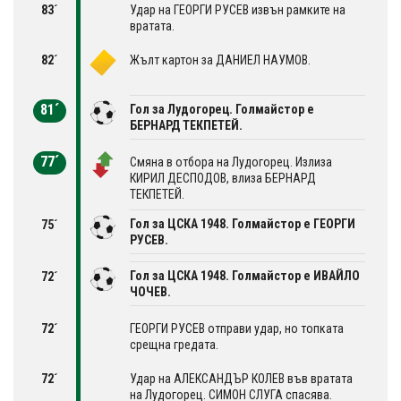
83´
Удар на ГЕОРГИ РУСЕВ извън рамките на
вратата.
82´
Жълт картон за ДАНИЕЛ НАУМОВ.
81´
Гол за Лудогорец. Голмайстор е
БЕРНАРД ТЕКПЕТЕЙ.
77´
Смяна в отбора на Лудогорец. Излиза
КИРИЛ ДЕСПОДОВ, влиза БЕРНАРД
ТЕКПЕТЕЙ.
Гол за ЦСКА 1948. Голмайстор е ГЕОРГИ
75´
РУСЕВ.
Гол за ЦСКА 1948. Голмайстор е ИВАЙЛО
72´
ЧОЧЕВ.
72´
ГЕОРГИ РУСЕВ отправи удар, но топката
срещна гредата.
72´
Удар на АЛЕКСАНДЪР КОЛЕВ във вратата
на Лудогорец. СИМОН СЛУГА спасява.