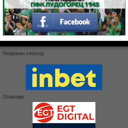
Генерален спонсор
Спонсори