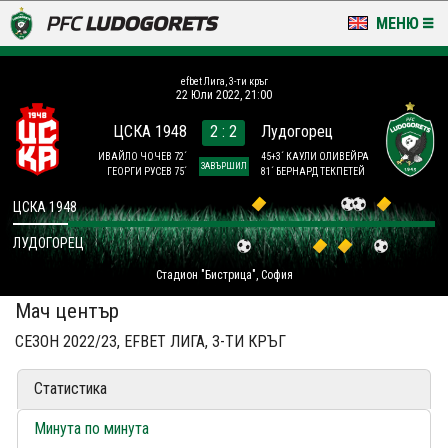
МЕНЮ
НОВИНИ & ГАЛЕРИИ
efbet Лига, 3-ти кръг
22 Юли 2022, 21:00
LUDOGORETS TV
ЦСКА 1948
2 : 2
Лудогорец
НА ТЕРЕНА
ИВАЙЛО ЧОЧЕВ 72´
45+3´ КАУЛИ ОЛИВЕЙРА
ЗАВЪРШИЛ
ГЕОРГИ РУСЕВ 75´
81´ БЕРНАРД ТЕКПЕТЕЙ
СТАДИОН & БАЗИ
ЦСКА 1948
ЛУДОГОРЕЦ
КЛУБ
Стадион "Бистрица", София
ЗА ФЕНОВЕ
Мач център
СЕЗОН 2022/23, EFBET ЛИГА, 3-ТИ КРЪГ
Статистика
Минута по минута