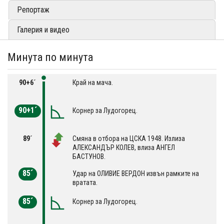
Репортаж
Галерия и видео
Минута по минута
90+6´
Край на мача.
90+1´
Корнер за Лудогорец.
89´
Смяна в отбора на ЦСКА 1948. Излиза
АЛЕКСАНДЪР КОЛЕВ, влиза АНГЕЛ
БАСТУНОВ.
85´
Удар на OЛИВИЕ ВЕРДОН извън рамките на
вратата.
85´
Корнер за Лудогорец.