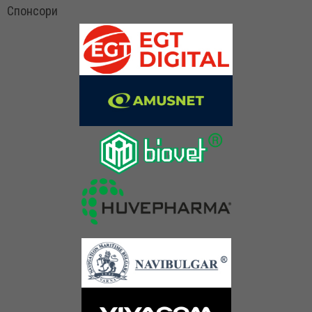
Спонсори