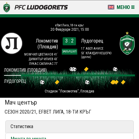
МЕНЮ
НОВИНИ & ГАЛЕРИИ
efbet Лига, 18-ти кръг
20 Февруари 2021, 15:00
LUDOGORETS TV
Локомотив
3 : 2
Лудогорец
(Пловдив)
НА ТЕРЕНА
17´ АБЕЛ АНИСЕ
ЗАВЪРШИЛ
53´ КЛАУДИУ КЕШЕРЮ
МОМЧИЛ ЦВЕТАНОВ 41´
(дузпа)
ДИМИТЪР ИЛИЕВ 43´
СТАДИОН & БАЗИ
ЛУКАС САЛИНАС 77´
ЛОКОМОТИВ (ПЛОВДИВ)
КЛУБ
ЛУДОГОРЕЦ
ЗА ФЕНОВЕ
Стадион "Локомотив", Пловдив
Мач център
СЕЗОН 2020/21, EFBET ЛИГА, 18-ТИ КРЪГ
Статистика
Минута по минута