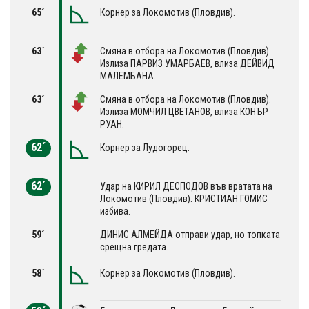
65´
Корнер за Локомотив (Пловдив).
63´
Смяна в отбора на Локомотив (Пловдив).
Излиза ПАРВИЗ УМАРБАЕВ, влиза ДЕЙВИД
МАЛЕМБАНА.
63´
Смяна в отбора на Локомотив (Пловдив).
Излиза МОМЧИЛ ЦВЕТАНОВ, влиза КОНЪР
РУАН.
62´
Корнер за Лудогорец.
62´
Удар на КИРИЛ ДЕСПОДОВ във вратата на
Локомотив (Пловдив). КРИСТИАН ГОМИС
избива.
59´
ДИНИС АЛМЕЙДА отправи удар, но топката
срещна гредата.
58´
Корнер за Локомотив (Пловдив).