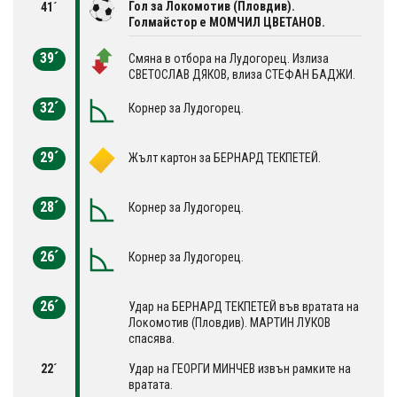
Гол за Локомотив (Пловдив).
41´
Голмайстор е МОМЧИЛ ЦВЕТАНОВ.
39´
Смяна в отбора на Лудогорец. Излиза
СВЕТОСЛАВ ДЯКОВ, влиза СТЕФАН БАДЖИ.
32´
Корнер за Лудогорец.
29´
Жълт картон за БЕРНАРД ТЕКПЕТЕЙ.
28´
Корнер за Лудогорец.
26´
Корнер за Лудогорец.
26´
Удар на БЕРНАРД ТЕКПЕТЕЙ във вратата на
Локомотив (Пловдив). МАРТИН ЛУКОВ
спасява.
22´
Удар на ГЕОРГИ МИНЧЕВ извън рамките на
вратата.