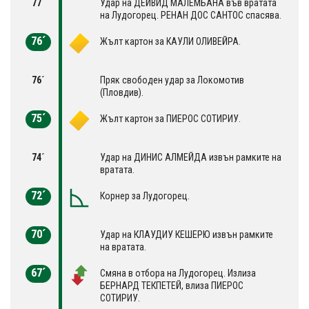
77´
Удар на ДЕЙВИД МАЛЕМБАНА във вратата
на Лудогорец. РЕНАН ДОС САНТОС спасява.
76´
Жълт картон за КАУЛИ ОЛИВЕЙРА.
76´
Пряк свободен удар за Локомотив
(Пловдив).
75´
Жълт картон за ПИЕРОС СОТИРИУ.
74´
Удар на ДИНИС АЛМЕЙДА извън рамките на
вратата.
72´
Корнер за Лудогорец.
70´
Удар на КЛАУДИУ КЕШЕРЮ извън рамките
на вратата.
67´
Смяна в отбора на Лудогорец. Излиза
БЕРНАРД ТЕКПЕТЕЙ, влиза ПИЕРОС
СОТИРИУ.