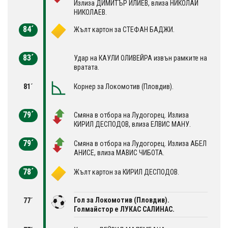
Излиза ДИМИТЪР ИЛИЕВ, влиза НИКОЛАЙ
НИКОЛАЕВ.
84´
Жълт картон за СТЕФАН БАДЖИ.
83´
Удар на КАУЛИ ОЛИВЕЙРА извън рамките на
вратата.
81´
Корнер за Локомотив (Пловдив).
79´
Смяна в отбора на Лудогорец. Излиза
КИРИЛ ДЕСПОДОВ, влиза ЕЛВИС МАНУ.
79´
Смяна в отбора на Лудогорец. Излиза АБЕЛ
АНИСЕ, влиза МАВИС ЧИБОТА.
78´
Жълт картон за КИРИЛ ДЕСПОДОВ.
Гол за Локомотив (Пловдив).
77´
Голмайстор е ЛУКАС САЛИНАС.