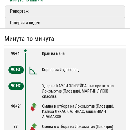
Репортаж
Галерия и видео
Минута по минута
90+4´
Край на мача.
90+3´
Корнер за Лудогорец.
90+3´
Удар на КАУЛИ ОЛИВЕЙРА във вратата на
Локомотив (Пловдив). МАРТИН ЛУКОВ
спасява.
90+2´
Смяна в отбора на Локомотив (Пловдив).
Излиза ЛУКАС САЛИНАС, влиза ИВАН
АРАМАЗОВ.
87´
Смяна в отбора на Локомотив (Пловдив).