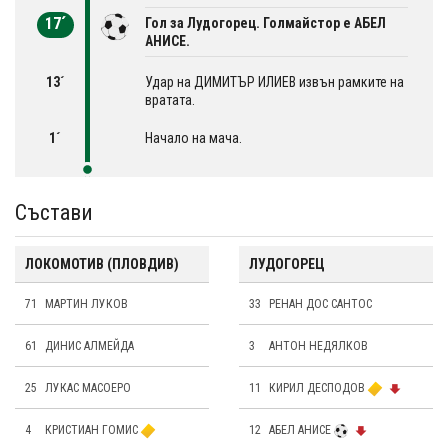
17´
Гол за Лудогорец. Голмайстор е АБЕЛ
АНИСЕ.
13´
Удар на ДИМИТЪР ИЛИЕВ извън рамките на
вратата.
1´
Начало на мача.
Състави
ЛОКОМОТИВ (ПЛОВДИВ)
ЛУДОГОРЕЦ
71
МАРТИН ЛУКОВ
33
РЕНАН ДОС САНТОС
61
ДИНИС АЛМЕЙДА
3
АНТОН НЕДЯЛКОВ
25
ЛУКАС МАСОЕРО
11
КИРИЛ ДЕСПОДОВ
4
КРИСТИАН ГОМИС
12
АБЕЛ АНИСЕ