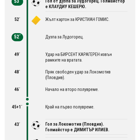
53´
Гол от дузпа за Лудогорец. Голмайстор
е КЛАУДИУ КЕШЕРЮ.
52´
Жълт картон за КРИСТИАН ГОМИС.
52´
Дузпа за Лудогорец.
49´
Удар на БИРСЕНТ КАРАГЕРЕН извън
рамките на вратата.
48´
Пряк свободен удар за Локомотив
(Пловдив).
46´
Начало на второ полувреме.
45+1´
Край на първо полувреме.
Гол за Локомотив (Пловдив).
43´
Голмайстор е ДИМИТЪР ИЛИЕВ.