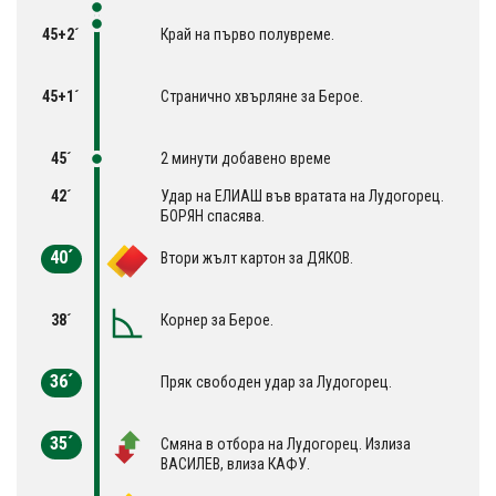
45+2´
Край на първо полувреме.
45+1´
Странично хвърляне за Берое.
45´
2 минути добавено време
42´
Удар на ЕЛИАШ във вратата на Лудогорец.
БОРЯН спасява.
40´
Втори жълт картон за ДЯКОВ.
38´
Корнер за Берое.
36´
Пряк свободен удар за Лудогорец.
35´
Смяна в отбора на Лудогорец. Излиза
ВАСИЛЕВ, влиза КАФУ.