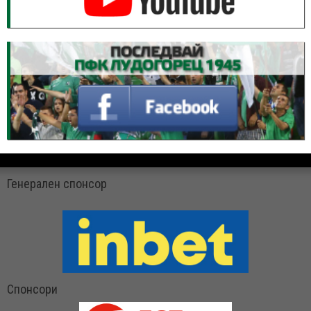
Генерален спонсор
Спонсори