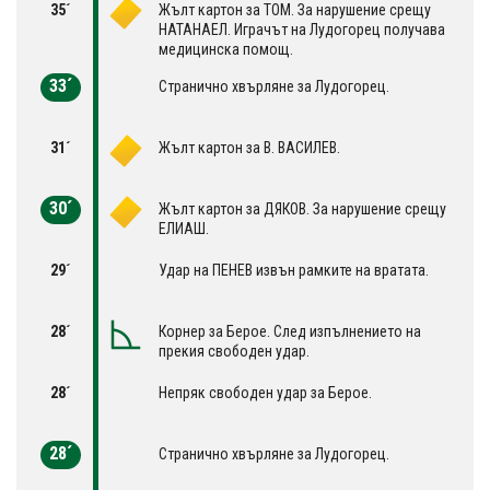
35´
Жълт картон за ТОМ. За нарушение срещу
НАТАНАЕЛ. Играчът на Лудогорец получава
медицинска помощ.
33´
Странично хвърляне за Лудогорец.
31´
Жълт картон за В. ВАСИЛЕВ.
30´
Жълт картон за ДЯКОВ. За нарушение срещу
ЕЛИАШ.
29´
Удар на ПЕНЕВ извън рамките на вратата.
28´
Корнер за Берое. След изпълнението на
прекия свободен удар.
28´
Непряк свободен удар за Берое.
28´
Странично хвърляне за Лудогорец.