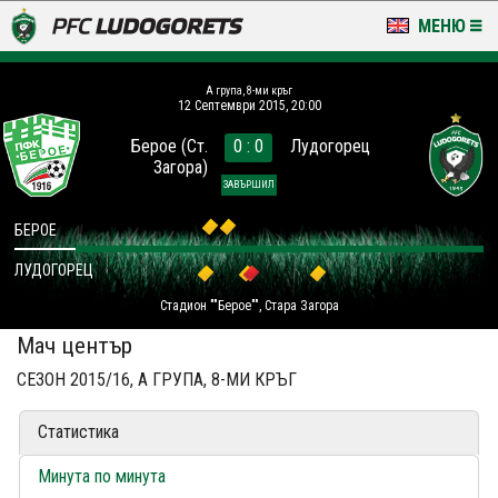
МЕНЮ
НОВИНИ & ГАЛЕРИИ
A група, 8-ми кръг
12 Септември 2015, 20:00
LUDOGORETS TV
Берое (Ст.
0 : 0
Лудогорец
Загора)
НА ТЕРЕНА
ЗАВЪРШИЛ
СТАДИОН & БАЗИ
БЕРОЕ
ЛУДОГОРЕЦ
КЛУБ
Стадион ""Берое"", Стара Загора
ЗА ФЕНОВЕ
Мач център
СЕЗОН 2015/16, A ГРУПА, 8-МИ КРЪГ
Статистика
Минута по минута