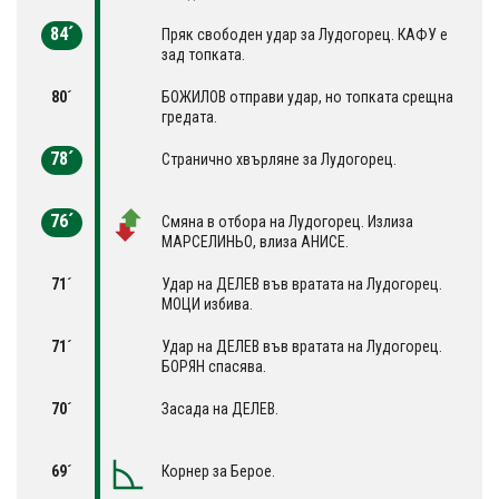
84´
Пряк свободен удар за Лудогорец. КАФУ е
зад топката.
80´
БОЖИЛОВ отправи удар, но топката срещна
гредата.
78´
Странично хвърляне за Лудогорец.
76´
Смяна в отбора на Лудогорец. Излиза
МАРСЕЛИНЬО, влиза АНИСЕ.
71´
Удар на ДЕЛЕВ във вратата на Лудогорец.
МОЦИ избива.
71´
Удар на ДЕЛЕВ във вратата на Лудогорец.
БОРЯН спасява.
70´
Засада на ДЕЛЕВ.
69´
Корнер за Берое.