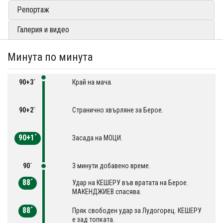
Репортаж
Галерия и видео
Минута по минута
90+3´
Край на мача.
90+2´
Странично хвърляне за Берое.
90+1´
Засада на МОЦИ.
90´
3 минути добавено време.
88´
Удар на КЕШЕРУ във вратата на Берое.
МАКЕНДЖИЕВ спасява.
88´
Пряк свободен удар за Лудогорец. КЕШЕРУ
е зад топката.