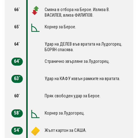
66´
Смяна в отбора на Берое. Излиза В.
ВАСИЛЕВ, влиза ФИЛИПОВ.
65´
Корнер за Берое.
64´
Удар на ДЕЛЕВ във вратата на Лудогорец.
БОРЯН спасява.
64´
Странично хвърляне за Лудогорец.
63´
Удар на КАФУ извън рамките на вратата.
60´
Пряк свободен удар за Берое.
58´
Корнер за Лудогорец.
54´
Жълт картон за САША.