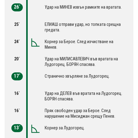
26´
Удар на МИНЕВ извън рамките на вратата.
25´
ЕЛИАШ отправи удар, но топката срещна
гредата.
24´
Корнер за Берое. След изчистване на
Минев.
20´
Удар на МИЛИСАВЛЕВИЧ във вратата на
Лудогорец. БОРЯН спасява.
17´
Странично хвърляне за Лудогорец.
16´
Удар на ДЕЛЕВ във вратата на Лудогорец.
БОРЯН спасява.
16´
Пряк свободен удар за Берое. След
нарушение на Мисиджан срещу Пенев.
13´
Корнер за Лудогорец.