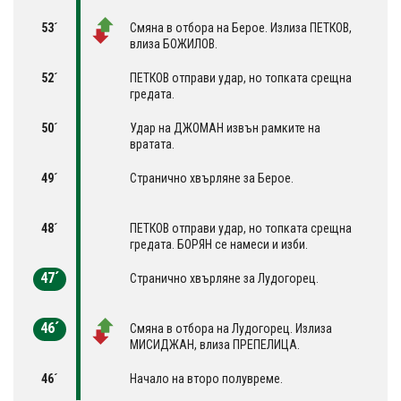
53´
Смяна в отбора на Берое. Излиза ПЕТКОВ,
влиза БОЖИЛОВ.
52´
ПЕТКОВ отправи удар, но топката срещна
гредата.
50´
Удар на ДЖОМАН извън рамките на
вратата.
49´
Странично хвърляне за Берое.
48´
ПЕТКОВ отправи удар, но топката срещна
гредата. БОРЯН се намеси и изби.
47´
Странично хвърляне за Лудогорец.
46´
Смяна в отбора на Лудогорец. Излиза
МИСИДЖАН, влиза ПРЕПЕЛИЦА.
46´
Начало на второ полувреме.