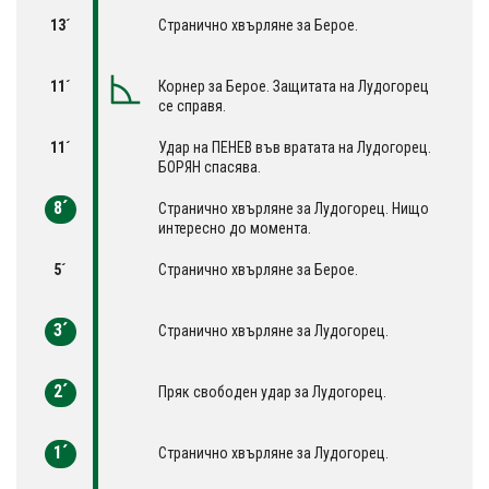
13´
Странично хвърляне за Берое.
11´
Корнер за Берое. Защитата на Лудогорец
се справя.
11´
Удар на ПЕНЕВ във вратата на Лудогорец.
БОРЯН спасява.
8´
Странично хвърляне за Лудогорец. Нищо
интересно до момента.
5´
Странично хвърляне за Берое.
3´
Странично хвърляне за Лудогорец.
2´
Пряк свободен удар за Лудогорец.
1´
Странично хвърляне за Лудогорец.