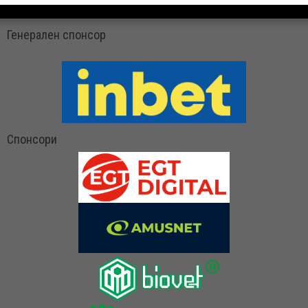
Генерален спонсор
Спонсори