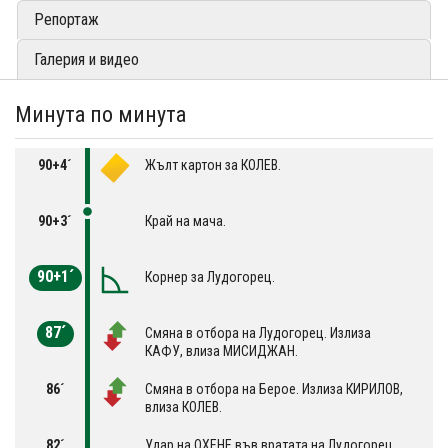
Репортаж
Галерия и видео
Минута по минута
90+4´
Жълт картон за КОЛЕВ.
90+3´
Край на мача.
90+1´
Корнер за Лудогорец.
87´
Смяна в отбора на Лудогорец. Излиза
КАФУ, влиза МИСИДЖАН.
86´
Смяна в отбора на Берое. Излиза КИРИЛОВ,
влиза КОЛЕВ.
82´
Удар на ОХЕНЕ във вратата на Лудогорец.