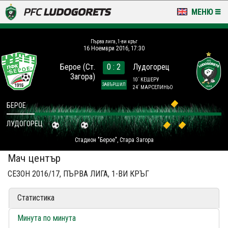
МЕНЮ
НОВИНИ & ГАЛЕРИИ
Първа лига, 1-ви кръг
16 Ноември 2016, 17:30
LUDOGORETS TV
Берое (Ст.
0 : 2
Лудогорец
Загора)
НА ТЕРЕНА
10´ КЕШЕРУ
ЗАВЪРШИЛ
24´ МАРСЕЛИНЬО
СТАДИОН & БАЗИ
БЕРОЕ
ЛУДОГОРЕЦ
КЛУБ
Стадион "Берое", Стара Загора
ЗА ФЕНОВЕ
Мач център
СЕЗОН 2016/17, ПЪРВА ЛИГА, 1-ВИ КРЪГ
Статистика
Минута по минута