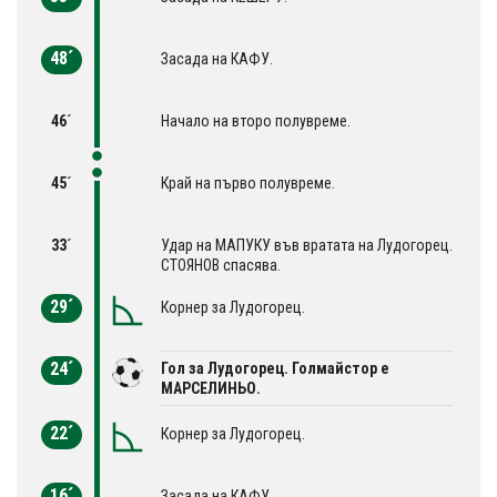
48´
Засада на КАФУ.
46´
Начало на второ полувреме.
45´
Край на първо полувреме.
33´
Удар на МАПУКУ във вратата на Лудогорец.
СТОЯНОВ спасява.
29´
Корнер за Лудогорец.
24´
Гол за Лудогорец. Голмайстор е
МАРСЕЛИНЬО.
22´
Корнер за Лудогорец.
16´
Засада на КАФУ.