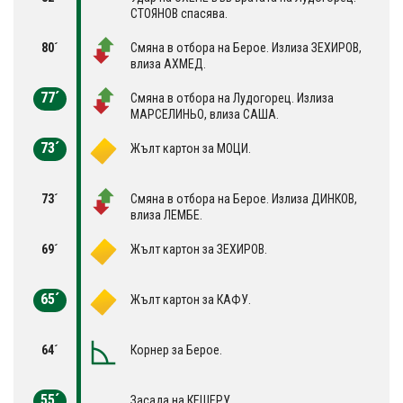
СТОЯНОВ спасява.
80´
Смяна в отбора на Берое. Излиза ЗЕХИРОВ,
влиза АХМЕД.
77´
Смяна в отбора на Лудогорец. Излиза
МАРСЕЛИНЬО, влиза САША.
73´
Жълт картон за МОЦИ.
73´
Смяна в отбора на Берое. Излиза ДИНКОВ,
влиза ЛЕМБЕ.
69´
Жълт картон за ЗЕХИРОВ.
65´
Жълт картон за КАФУ.
64´
Корнер за Берое.
55´
Засада на КЕШЕРУ.