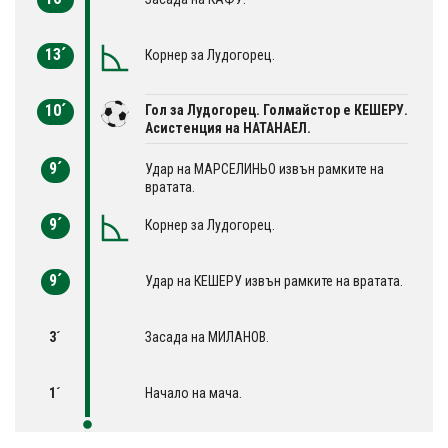
13´
Корнер за Лудогорец.
10´
Гол за Лудогорец. Голмайстор е КЕШЕРУ.
Асистенция на НАТАНАЕЛ.
9´
Удар на МАРСЕЛИНЬО извън рамките на
вратата.
9´
Корнер за Лудогорец.
9´
Удар на КЕШЕРУ извън рамките на вратата.
3´
Засада на МИЛАНОВ.
1´
Начало на мача.