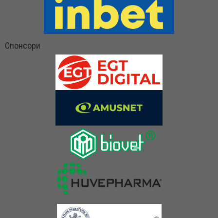
Спонсори