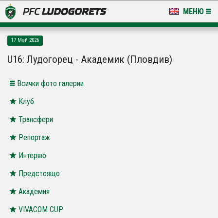
МЕНЮ
НОВИНИ & ГАЛЕРИИ
17 Май 2026
LUDOGORETS TV
U16: Лудогорец - Академик (Пловдив)
НА ТЕРЕНА
Всички фото галерии
СТАДИОН & БАЗИ
Клуб
Трансфери
КЛУБ
Репортаж
ЗА ФЕНОВЕ
Интервю
Предстоящо
Академия
VIVACOM CUP