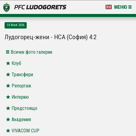
МЕНЮ
НОВИНИ & ГАЛЕРИИ
10 Май 2026
LUDOGORETS TV
Лудогорец-жени - НСА (София) 4:2
НА ТЕРЕНА
Всички фото галерии
СТАДИОН & БАЗИ
Клуб
Трансфери
КЛУБ
Репортаж
ЗА ФЕНОВЕ
Интервю
Предстоящо
Академия
VIVACOM CUP