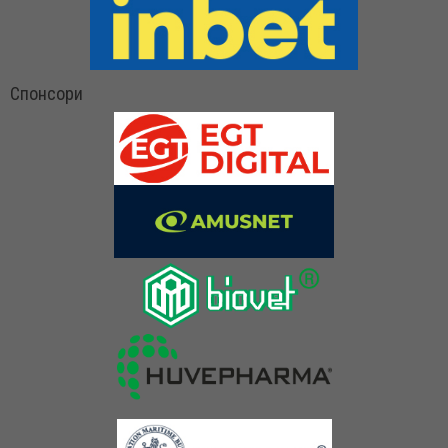
Спонсори