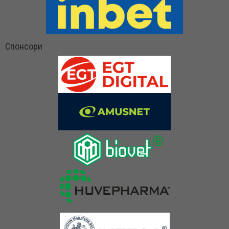
Спонсори