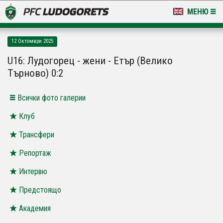
МЕНЮ
НОВИНИ & ГАЛЕРИИ
12 Октомври 2025
LUDOGORETS TV
U16: Лудогорец - жени - Етър (Велико
Търново) 0:2
НА ТЕРЕНА
Всички фото галерии
СТАДИОН & БАЗИ
Клуб
КЛУБ
Трансфери
ЗА ФЕНОВЕ
Репортаж
Интервю
Предстоящо
Академия