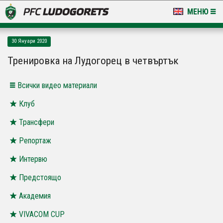
МЕНЮ
НОВИНИ & ГАЛЕРИИ
30 Януари 2020
LUDOGORETS TV
Тренировка на Лудогорец в четвъртък
НА ТЕРЕНА
Всички видео материали
СТАДИОН & БАЗИ
Клуб
Трансфери
КЛУБ
Репортаж
ЗА ФЕНОВЕ
Интервю
Предстоящо
Академия
VIVACOM CUP