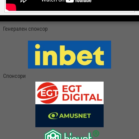
Генерален спонсор
Спонсори