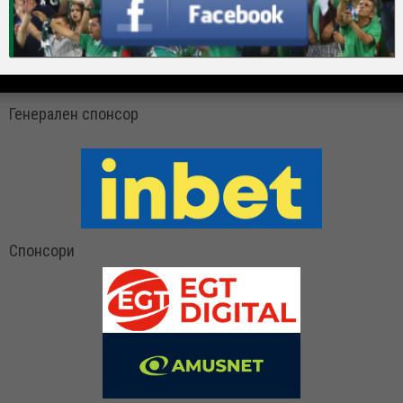
Генерален спонсор
Спонсори