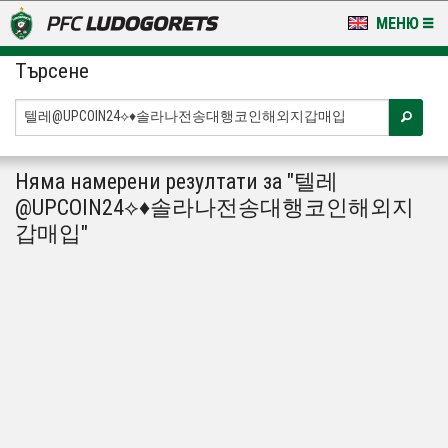
МЕНЮ
Търсене
НОВИНИ & ГАЛЕРИИ
LUDOGORETS TV
НА ТЕРЕНА
Няма намерени резултати за "텔레
@UPCOIN24⟡♦솔라나전송대행코인해외지
СТАДИОН & БАЗИ
갑매입"
КЛУБ
ЗА ФЕНОВЕ