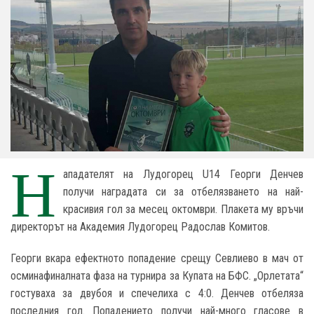
Н
ападателят на Лудогорец U14 Георги Денчев
получи наградата си за отбелязването на най-
красивия гол за месец октомври. Плакета му връчи
директорът на Академия Лудогорец Радослав Комитов.
Георги вкара ефектното попадение срещу Севлиево в мач от
осминафиналната фаза на турнира за Купата на БФС. „Орлетата“
гостуваха за двубоя и спечелиха с 4:0. Денчев отбеляза
последния гол. Попадението получи най-много гласове в