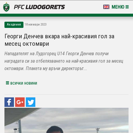
МЕНЮ
НОВИНИ & ГАЛЕРИИ
Академия
18 ноември 2023
LUDOGORETS TV
Георги Денчев вкара най-красивия гол за
месец октомври
НА ТЕРЕНА
Нападателят на Лудогорец U14 Георги Денчев получи
СТАДИОН & БАЗИ
наградата си за отбелязването на най-красивия гол за месец
октомври. Плакета му връчи директорът...
КЛУБ
всички новини
ЗА ФЕНОВЕ