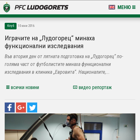
МЕНЮ
НОВИНИ & ГАЛЕРИИ
Клуб
10 юни 2016
LUDOGORETS TV
Играчите на „Лудогорец“ минаха
функционални изследвания
НА ТЕРЕНА
Във втория ден от лятната подготовка на „Лудогорец“ по-
СТАДИОН & БАЗИ
голяма част от футболистите минаха функционални
изследвания в клиника „Евровита“. Националите,...
КЛУБ
всички новини
видео репортаж
ЗА ФЕНОВЕ