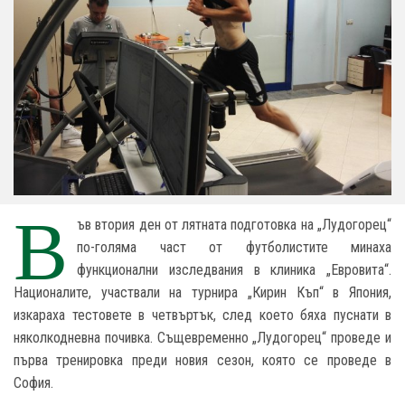
В
ъв втория ден от лятната подготовка на „Лудогорец“
по-голяма част от футболистите минаха
функционални изследвания в клиника „Евровита“.
Националите, участвали на турнира „Кирин Къп“ в Япония,
изкараха тестовете в четвъртък, след което бяха пуснати в
няколкодневна почивка. Същевременно „Лудогорец“ проведе и
първа тренировка преди новия сезон, която се проведе в
София.