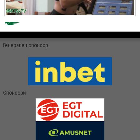
Генерален спонсор
Спонсори