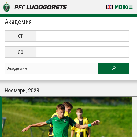
МЕНЮ
Академия
НОВИНИ & ГАЛЕРИИ
LUDOGORETS TV
ОТ
НА ТЕРЕНА
ДО
СТАДИОН & БАЗИ
КЛУБ
Ноември, 2023
ЗА ФЕНОВЕ