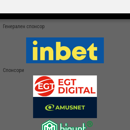
Генерален спонсор
Спонсори