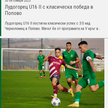
30 октомври 2023
Лудогорец U16 II с класическа победа в
Попово
Лудогорец U16 II постигна класически успех с 3:0 над
Черноломец в Попово. Мачът бе от програмата на V кръг в...