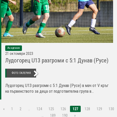
Академия
21 октомври 2023
Лудогорец U13 разгроми с 5:1 Дунав (Русе)
ФОТО ГАЛЕРИЯ
Лудогорец U13 разгроми с 5:1 Дунав (Русе) в мач от V кръг
на първенството за деца от подготвителна група в...
«
1
2
…
124
125
126
127
128
129
130
…
189
190
»