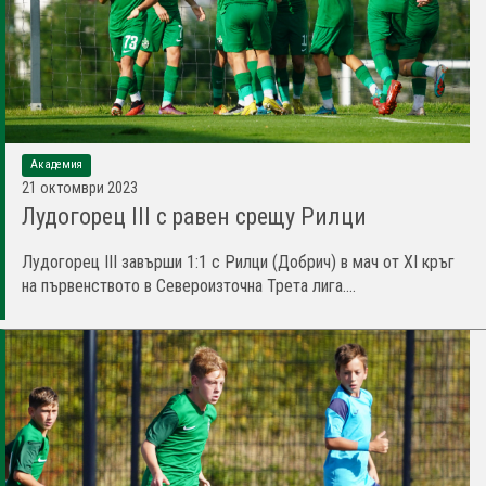
Академия
21 октомври 2023
Лудогорец III с равен срещу Рилци
Лудогорец III завърши 1:1 с Рилци (Добрич) в мач от XI кръг
на първенството в Североизточна Трета лига....