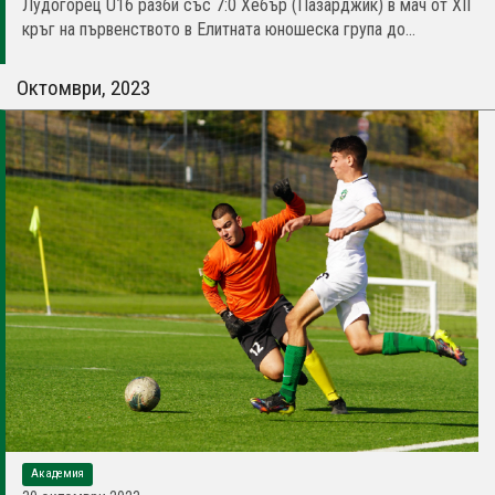
Лудогорец U16 разби със 7:0 Хебър (Пазарджик) в мач от XII
кръг на първенството в Елитната юношеска група до...
Октомври, 2023
Академия