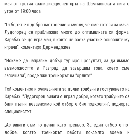
мач от третия квалификационен кръг на Шампионската лига е
утре от 19:00 часа.
"Отборът е в добро настроение и мисля, че сме готови за мача.
Лудогорец се приближава много до оптималната си форма.
Карабах също игра мач, в който не взеха участие основните му
играчи“, коментира Дерменджиев.
"Искаме да направим добър турнирен резултат, за да имаме
възможността в Разград да завършим това, което сме
започнали“, продължи треньорът на "орлите".
Той коментира и очакванията за пълни трибуни в гостуването на
Карабах. "Лудогорец винаги е играл добре, когато трибуните са
били пълни, независимо кой отбор е бил подкрепян", подчерта
специалистът.
„Аз винаги съм го ценял като треньор. За един отбор е по-
добре, когато треньорът работи по-дълго време и