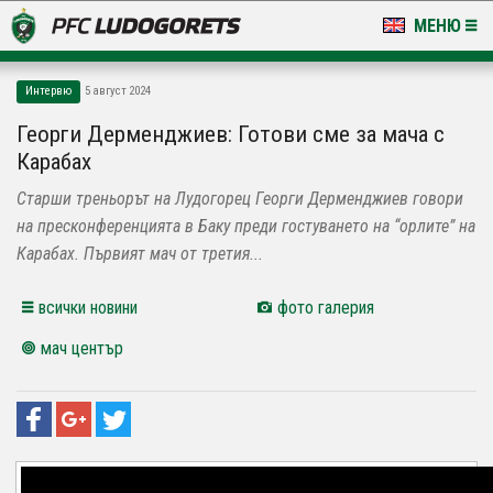
МЕНЮ
НОВИНИ & ГАЛЕРИИ
Интервю
5 август 2024
LUDOGORETS TV
Георги Дерменджиев: Готови сме за мача с
Карабах
НА ТЕРЕНА
Старши треньорът на Лудогорец Георги Дерменджиев говори
СТАДИОН & БАЗИ
на пресконференцията в Баку преди гостуването на “орлите” на
Карабах. Първият мач от третия...
КЛУБ
всички новини
фото галерия
ЗА ФЕНОВЕ
мач център