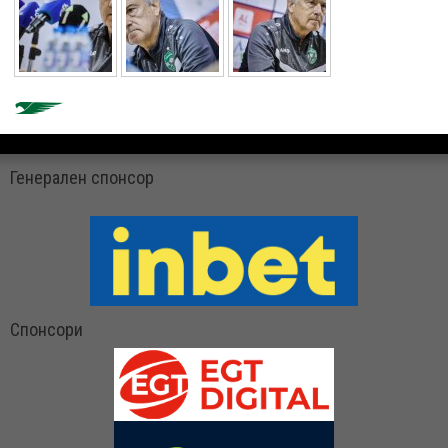
Генерален спонсор
Спонсори