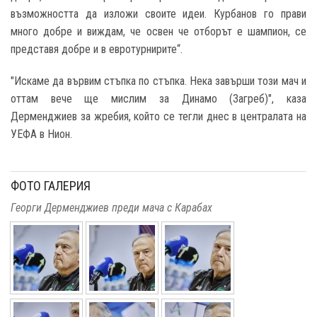
възможността да изложи своите идеи. Курбанов го прави
много добре и виждам, че освен че отборът е шампион, се
представя добре и в евротурнирите“.
"Искаме да вървим стъпка по стъпка. Нека завърши този мач и
оттам вече ще мислим за Динамо (Загреб)", каза
Дерменджиев за жребия, който се тегли днес в централата на
УЕФА в Нион.
ФОТО ГАЛЕРИЯ
Георги Дерменджиев преди мача с Карабах