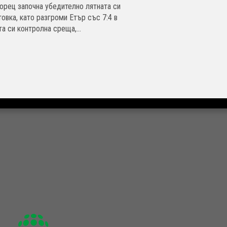
орец започна убедително лятната си
товка, като разгроми Етър със 7:4 в
а си контролна среща,...