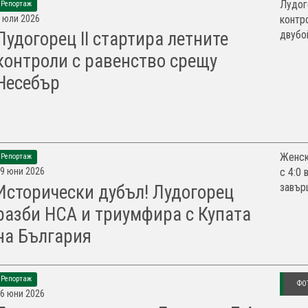
Лудог
Репортаж
 юли 2026
контр
двубой
Лудогорец II стартира летните
контроли с равенство срещу
Несебър
Женск
Репортаж
9 юни 2026
с 4:0 
завърш
Исторически дубъл! Лудогорец
разби НСА и триумфира с Купата
на България
Репортаж
ФО
6 юни 2026