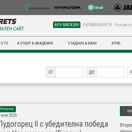
ФЕН МАГАЗИН
ОНЛАЙН БИЛЕТИ
Контакти
АЛЕН САЙТ
S TV
А ОТБОР & АКАДЕМИЯ
СТАДИОН & БАЗИ
КЛУБ
ОТ
ДО
Репортаж
ВИ
 юли 2026
Лудогорец II с убедителна победа
Втори
Черно