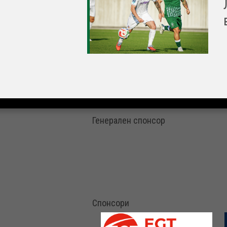
Генерален спонсор
Спонсори