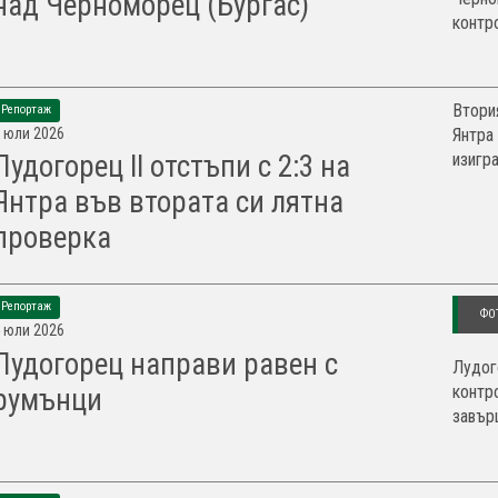
над Черноморец (Бургас)
контро
Втори
Репортаж
 юли 2026
Янтра
изигра
Лудогорец II отстъпи с 2:3 на
Янтра във втората си лятна
проверка
Репортаж
ФО
 юли 2026
Лудогорец направи равен с
Лудог
контр
румънци
завър