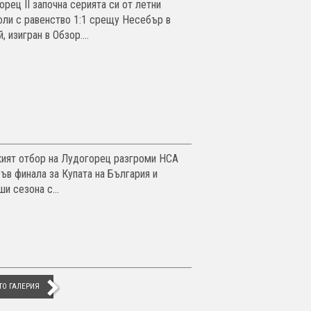
орец II започна серията си от летни
оли с равенство 1:1 срещу Несебър в
, изигран в Обзор....
ият отбор на Лудогорец разгроми НСА
във финала за Купата на България и
и сезона с...
ТО ГАЛЕРИЯ