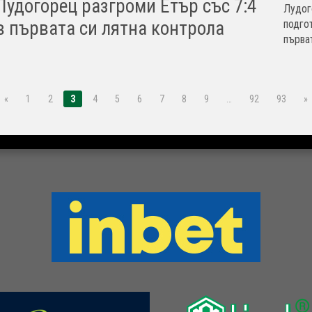
Лудогорец разгроми Етър със 7:4
Лудог
подго
в първата си лятна контрола
първат
«
1
2
3
4
5
6
7
8
9
…
92
93
»