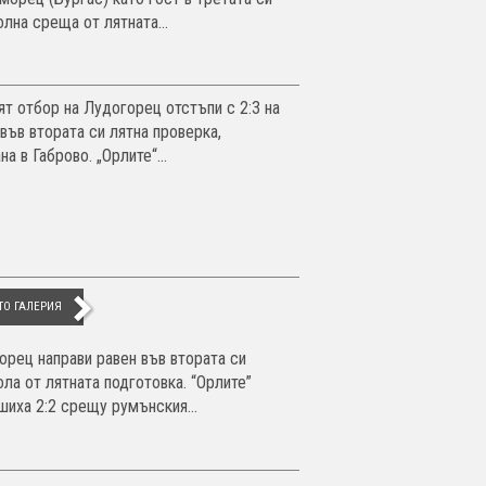
лна среща от лятната...
ят отбор на Лудогорец отстъпи с 2:3 на
 във втората си лятна проверка,
на в Габрово. „Орлите“...
ТО ГАЛЕРИЯ
орец направи равен във втората си
ола от лятната подготовка. “Орлите”
шиха 2:2 срещу румънския...