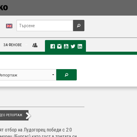
ЗА ФЕНОВЕ
ДЕО РЕПОРТАЖ
ят отбор на Лудогорец победи с 2:0
морец (Бургас) като гост в третата си