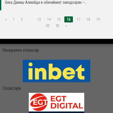
бяха Диниш Алмейда и обичайният заподозрян –...
«
1
2
…
13
14
15
16
17
18
19
…
92
93
»
Генерален спонсор
Спонсори