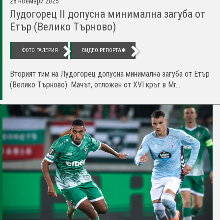
28 ноември 2025
Лудогорец II допусна минимална загуба от
Етър (Велико Търново)
ФОТО ГАЛЕРИЯ
ВИДЕО РЕПОРТАЖ
Вторият тим на Лудогорец допусна минимална загуба от Етър
(Велико Търново). Мачът, отложен от XVI кръг в Mr...