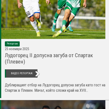
Репортаж
25 ноември 2025
Лудогорец II допусна загуба от Спартак
(Плевен)
ВИДЕО РЕПОРТАЖ
Дублиращият отбор на Лудогорец допусна загуба като гост на
Спартак в Плевен. Мачът, който сложи край на XVII...