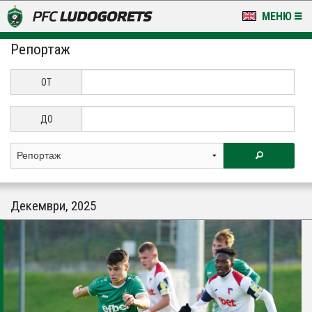
МЕНЮ
Репортаж
НОВИНИ & ГАЛЕРИИ
LUDOGORETS TV
ОТ
НА ТЕРЕНА
ДО
СТАДИОН & БАЗИ
КЛУБ
Декември, 2025
ЗА ФЕНОВЕ