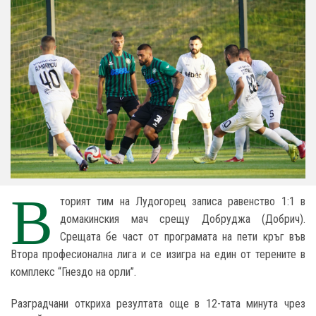
В
торият тим на Лудогорец записа равенство 1:1 в
домакинския мач срещу Добруджа (Добрич).
Срещата бе част от програмата на пети кръг във
Втора професионална лига и се изигра на един от терените в
комплекс “Гнездо на орли”.
Разградчани откриха резултата още в 12-тата минута чрез