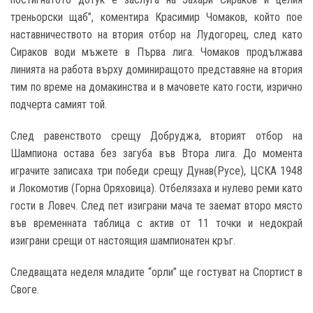
треньорски щаб”, коментира Красимир Чомаков, който пое
наставничеството на втория отбор на Лудогорец, след като
Сираков води мъжете в Първа лига. Чомаков продължава
линията на работа върху доминиращото представяне на втория
тим по време на домакинства и в мачовете като гости, изрично
подчерта самият той.
След равенството срещу Добруджа, вторият отбор на
Шампиона остава без загуба във Втора лига. До момента
играчите записаха три победи срещу Дунав(Русе), ЦСКА 1948
и Локомотив (Горна Оряховица). Отбелязаха и нулево реми като
гости в Ловеч. След пет изиграни мача те заемат второ място
във временната таблица с актив от 11 точки и недокрай
изиграни срещи от настоящия шампионатен кръг.
Следващата неделя младите “орли” ще гостуват на Спортист в
Своге.