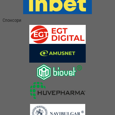
Спонсори