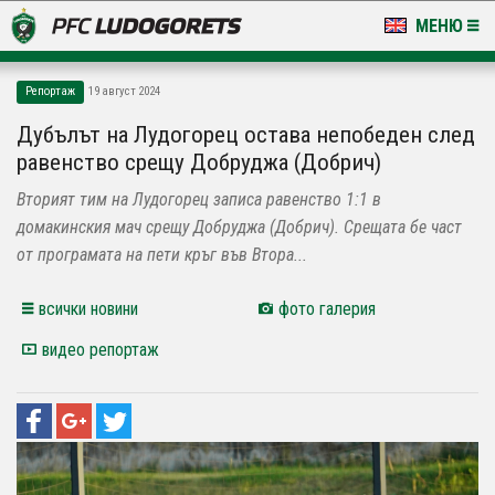
МЕНЮ
НОВИНИ & ГАЛЕРИИ
Репортаж
19 август 2024
LUDOGORETS TV
Дубълът на Лудогорец остава непобеден след
равенство срещу Добруджа (Добрич)
НА ТЕРЕНА
Вторият тим на Лудогорец записа равенство 1:1 в
СТАДИОН & БАЗИ
домакинския мач срещу Добруджа (Добрич). Срещата бе част
от програмата на пети кръг във Втора...
КЛУБ
всички новини
фото галерия
ЗА ФЕНОВЕ
видео репортаж