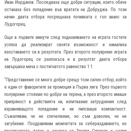
Иван Йорданов. Последваха още добри ситуации, които обаче
останаха без попадение във вратата на Добруджа. По този
начин двата отбора посрещнаха почивката с гол аванс за
Лудогорец.
Още в първите минути след подновяването на играта гостите
успяха да реализират своята възможност и намалиха
изоставането си в резултата. През второто полувреме играта
на Лудогорец се разпокъса и в резултат двата отбора
завършиха мача с постигнатото равенство 1:1.
“Представихме се много добре срещу този силен отбор, който
е един от фаворитите за промоция в Първа лига. През първото
полувреме стояхме по-добре на терена, а през второто имаше
припряност в действията ни, изпитвахме затруднения след
изравняващото попадение и ни липсваше компактност.
Съжалявам, че не спечелихме, но съм доволен, че не
загубихме. Поздравявам момчетата за себераздаването, но
постигнатото дотук е заслуга на Захари Сираков и целия