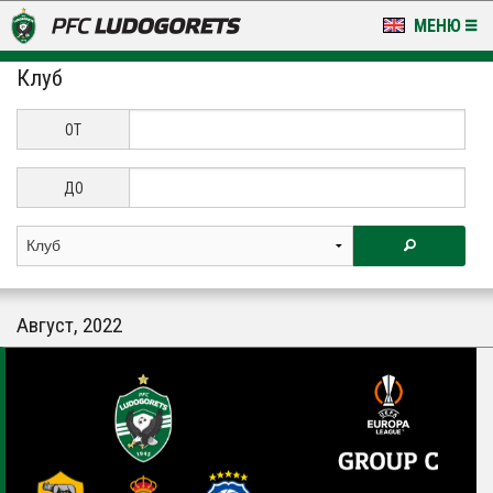
МЕНЮ
Клуб
НОВИНИ & ГАЛЕРИИ
LUDOGORETS TV
ОТ
НА ТЕРЕНА
ДО
СТАДИОН & БАЗИ
КЛУБ
Август, 2022
ЗА ФЕНОВЕ