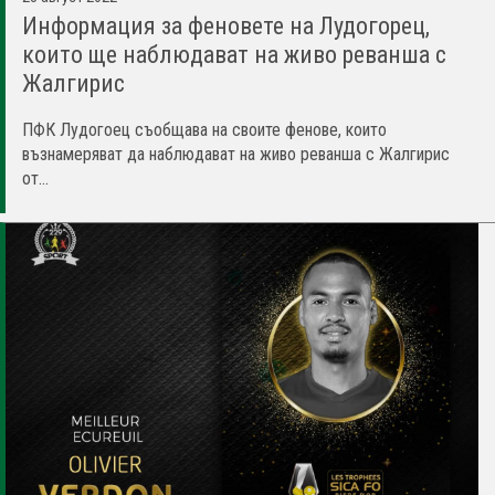
Информация за феновете на Лудогорец,
които ще наблюдават на живо реванша с
Жалгирис
ПФК Лудогоец съобщава на своите фенове, които
възнамеряват да наблюдават на живо реванша с Жалгирис
от...