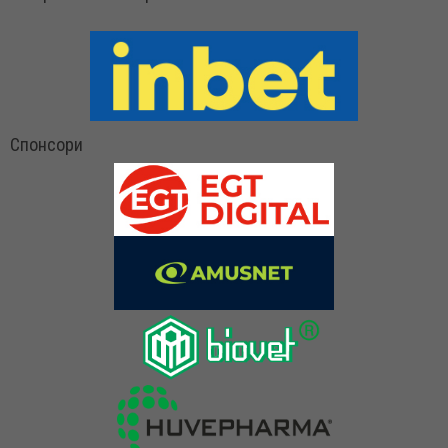
Спонсори