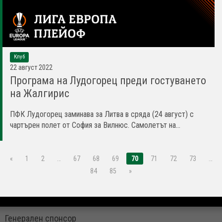
Клуб
22 август 2022
Програма на Лудогорец преди гостуването
на Жалгирис
ПФК Лудогорец заминава за Литва в сряда (24 август) с
чартърен полет от София за Вилнюс. Самолетът на...
«
1
2
…
67
68
69
70
71
72
73
…
84
85
»
Генерален спонсор