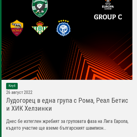
Клуб
26 август 2022
Лудогорец в една група с Рома, Реал Бетис
и ХИК Хелзинки
Днес бе изтеглен жребият за груповата фаза на Лига Европа,
където участие ще вземе българският шампион...