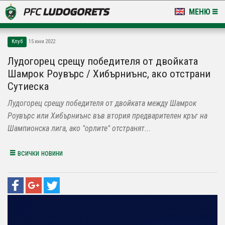
МЕНЮ
НОВИНИ & ГАЛЕРИИ
Клуб
15 юни 2022
LUDOGORETS TV
Лудогорец срещу победителя от двойката
Шамрок Роувърс / Хибърниънс, ако отстрани
НА ТЕРЕНА
Сутиеска
СТАДИОН & БАЗИ
Лудогорец срещу победителя от двойката между Шамрок
Роувърс или Хибърниънс във втория предварителен кръг на
КЛУБ
Шампионска лига, ако "орлите" отстранят...
ЗА ФЕНОВЕ
всички новини