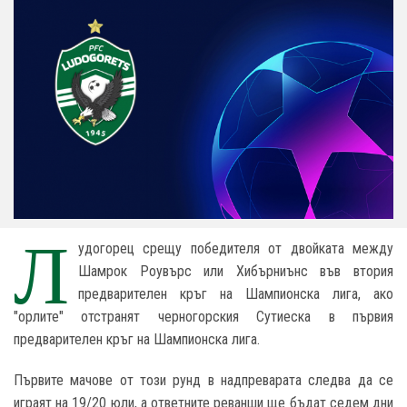
Л
удогорец срещу победителя от двойката между
Шамрок Роувърс или Хибърниънс във втория
предварителен кръг на Шампионска лига, ако
"орлите" отстранят черногорския Сутиеска в първия
предварителен кръг на Шампионска лига.
Първите мачове от този рунд в надпреварата следва да се
играят на 19/20 юли, а ответните реванши ще бъдат седем дни