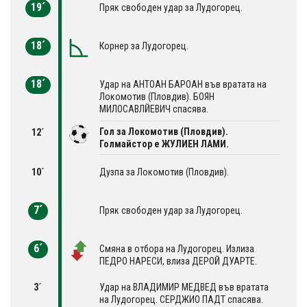
19´
Пряк свободен удар за Лудогорец.
18´
Корнер за Лудогорец.
18´
Удар на АНТОАН БАРОАН във вратата на
Локомотив (Пловдив). БОЯН
МИЛОСАВЛЙЕВИЧ спасява.
Гол за Локомотив (Пловдив).
12´
Голмайстор е ЖУЛИЕН ЛАМИ.
10´
Дузпа за Локомотив (Пловдив).
7´
Пряк свободен удар за Лудогорец.
6´
Смяна в отбора на Лудогорец. Излиза
ПЕДРО НАРЕСИ, влиза ДЕРОЙ ДУАРТЕ.
3´
Удар на ВЛАДИМИР МЕДВЕД във вратата
на Лудогорец. СЕРДЖИО ПАДТ спасява.