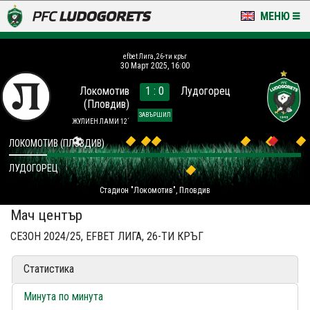
МЕНЮ
НОВИНИ & ГАЛЕРИИ
efbet Лига, 26-ти кръг
30 Март 2025, 16:00
LUDOGORETS TV
Локомотив
1 : 0
Лудогорец
(Пловдив)
НА ТЕРЕНА
ЗАВЪРШИЛ
ЖУЛИЕН ЛАМИ 12´
СТАДИОН & БАЗИ
ЛОКОМОТИВ (ПЛОВДИВ)
ЛУДОГОРЕЦ
КЛУБ
Стадион "Локомотив", Пловдив
ЗА ФЕНОВЕ
Мач център
СЕЗОН 2024/25, EFBET ЛИГА, 26-ТИ КРЪГ
Статистика
Минута по минута