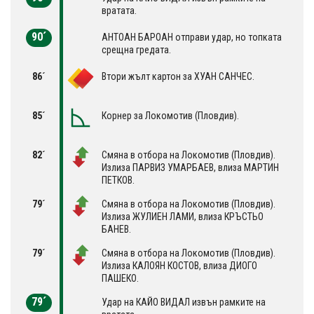
вратата.
90´
АНТОАН БАРОАН отправи удар, но топката
срещна гредата.
86´
Втори жълт картон за ХУАН САНЧЕС.
85´
Корнер за Локомотив (Пловдив).
82´
Смяна в отбора на Локомотив (Пловдив).
Излиза ПАРВИЗ УМАРБАЕВ, влиза МАРТИН
ПЕТКОВ.
79´
Смяна в отбора на Локомотив (Пловдив).
Излиза ЖУЛИЕН ЛАМИ, влиза КРЪСТЬО
БАНЕВ.
79´
Смяна в отбора на Локомотив (Пловдив).
Излиза КАЛОЯН КОСТОВ, влиза ДИОГО
ПАШЕКО.
79´
Удар на КАЙО ВИДАЛ извън рамките на