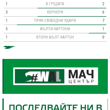
1
В ГРЕДАТА
2
3
КОРНЕРИ
6
1
ПРЯК-СВОБОДНИ УДАРИ
7
5
ЖЪЛТИ КАРТОНИ
1
1
ВТОРИ ЖЪЛТ КАРТОН
0