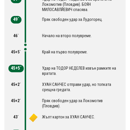
Локомотив (Пловдив). БОЯН
МИЛОСАВЛЙЕВИЧ спасява.
49´
Пряк свободен удар за Лудогорец.
46´
Начало на второ полувреме.
45+5´
Край на първо полувреме.
45+5´
Удар на ТОДОР НЕДЕЛЕВ извън рамките на
вратата.
45+2´
ХУАН САНЧЕС отправи удар, но топката
срещна гредата.
45+2´
Пряк свободен удар за Локомотив
(Пловдив).
43´
Жълт картон за ХУАН САНЧЕС.