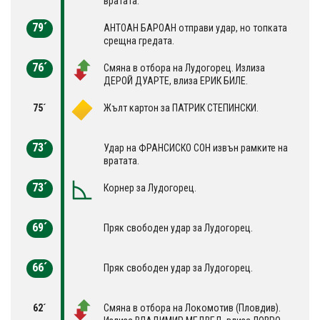
вратата.
79´
АНТОАН БАРОАН отправи удар, но топката
срещна гредата.
76´
Смяна в отбора на Лудогорец. Излиза
ДЕРОЙ ДУАРТЕ, влиза ЕРИК БИЛЕ.
75´
Жълт картон за ПАТРИК СТЕПИНСКИ.
73´
Удар на ФРАНСИСКО СОН извън рамките на
вратата.
73´
Корнер за Лудогорец.
69´
Пряк свободен удар за Лудогорец.
66´
Пряк свободен удар за Лудогорец.
62´
Смяна в отбора на Локомотив (Пловдив).