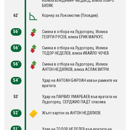
Излиза ВЛАДИМИР МЕДВЕД, влиза ЛОВРО
БИЗЯК.
62´
Корнер за Локомотив (Пловдив).
56´
Смяна в отбора на Лудогорец. Излиза
ГЕОРГИ РУСЕВ, влиза ЕРИК МАРКУС.
56´
Смяна в отбора на Лудогорец. Излиза
ТОДОР НЕДЕЛЕВ, влиза ИВАЙЛО ЧОЧЕВ.
56´
Смяна в отбора на Лудогорец. Излиза
АНТОН НЕДЯЛКОВ, влиза АСЛАК ВИТРИ.
54´
Удар на АНТОАН БАРОАН извън рамките на
вратата.
53´
Удар на ПАРВИЗ УМАРБАЕВ във вратата на
Лудогорец. СЕРДЖИО ПАДТ спасява.
52´
Жълт картон за АНТОН НЕДЯЛКОВ.
51´
Удар на ТОДОР НЕДЕЛЕВ във вратата на