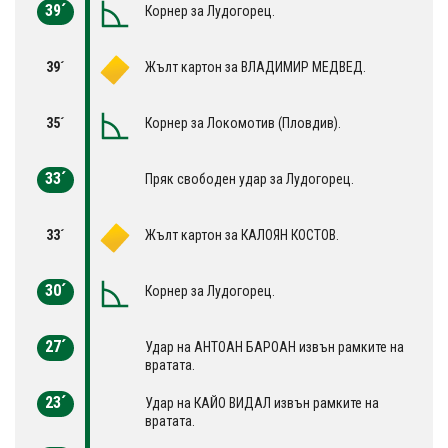
39´
Корнер за Лудогорец.
39´
Жълт картон за ВЛАДИМИР МЕДВЕД.
35´
Корнер за Локомотив (Пловдив).
33´
Пряк свободен удар за Лудогорец.
33´
Жълт картон за КАЛОЯН КОСТОВ.
30´
Корнер за Лудогорец.
27´
Удар на АНТОАН БАРОАН извън рамките на
вратата.
23´
Удар на КАЙО ВИДАЛ извън рамките на
вратата.