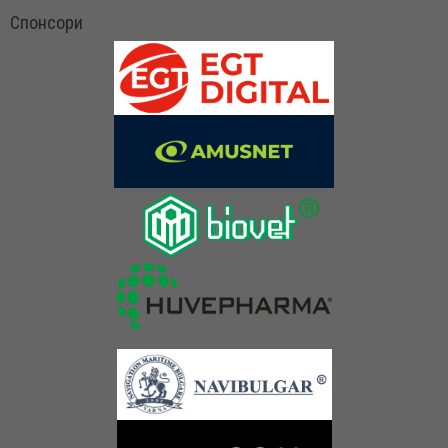
Спонсори