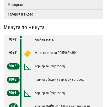
Репортаж
Галерия и видео
Минута по минута
90+8´
Край на мача.
90+8´
Жълт картон за ЛОВРО БИЗЯК.
90+3´
Корнер за Лудогорец.
90+3´
Пряк свободен удар за Лудогорец.
90+1´
Корнер за Лудогорец.
90´
Удар на КАЙО ВИДАЛ извън рамките на