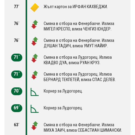
77´
Жълт картон за ИРФАН КАХВЕДЖИ.
76´
Смяна в отбора на Фенербахче. Излиза
МИГЕЛ КРЕСПО, влиза ЧЕНГИЗ ЮНДЕР.
76´
Смяна в отбора на Фенербахче. Излиза
ДУШАН ТАДИЧ, влиза УМУТ НАЙИР.
71´
Смяна в отбора на Лудогорец. Излиза
КВАДВО ДУА, влиза РУАН КРУЗ.
71´
Смяна в отбора на Лудогорец. Излиза
БЕРНАРД ТЕКПЕТЕЙ, влиза СПАС ДЕЛЕВ.
70´
Корнер за Лудогорец.
69´
Корнер за Лудогорец.
63´
Смяна в отбора на Фенербахче. Излиза
МИХА ЗАИЧ, влиза СЕБАСТИАН ШИМАНСКИ.