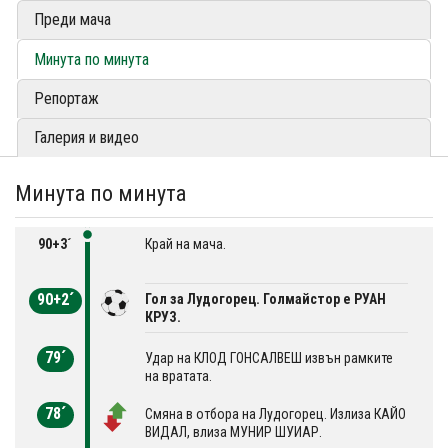
Преди мача
Минута по минута
Репортаж
Галерия и видео
Минута по минута
90+3´
Край на мача.
90+2´
Гол за Лудогорец. Голмайстор е РУАН
КРУЗ.
79´
Удар на КЛОД ГОНСАЛВЕШ извън рамките
на вратата.
78´
Смяна в отбора на Лудогорец. Излиза КАЙО
ВИДАЛ, влиза МУНИР ШУИАР.