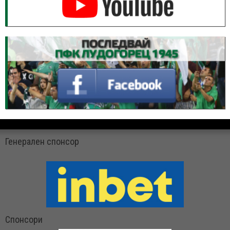
Генерален спонсор
Спонсори