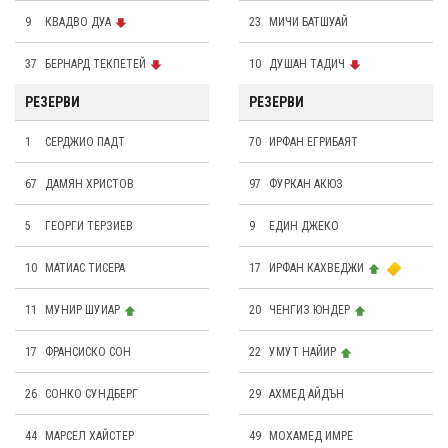
9
КВАДВО ДУА
23
МИЧИ БАТШУАЙ
37
БЕРНАРД ТЕКПЕТЕЙ
10
ДУШАН ТАДИЧ
РЕЗЕРВИ
РЕЗЕРВИ
1
СЕРДЖИО ПАДТ
70
ИРФАН ЕГРИБАЯТ
67
ДАМЯН ХРИСТОВ
97
ФУРКАН АКЮЗ
5
ГЕОРГИ ТЕРЗИЕВ
9
ЕДИН ДЖЕКО
10
МАТИАС ТИСЕРА
17
ИРФАН КАХВЕДЖИ
11
МУНИР ШУИАР
20
ЧЕНГИЗ ЮНДЕР
17
ФРАНСИСКО СОН
22
УМУТ НАЙИР
26
СОНКО СУНДБЕРГ
29
АХМЕД АЙДЪН
44
МАРСЕЛ ХAЙСТЕР
49
МОХАМЕД ИМРЕ