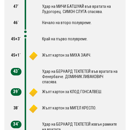
47´
Удар на МИЧИ БАТШУАЙ във вратата на
Лудогорец. СИМОН СЛУГА спасява.
46´
Начало на второ полувреме.
45+3´
Край на първо полувреме.
45+1´
Жълт картон за МИХА ЗАИЧ.
43´
Удар на БЕРНАРД ТЕКПЕТЕЙ във вратата на
Фенербахче. ДОМИНИК ЛИВАКОВИЧ
спасява.
39´
Жълт картон за КЛОД ГОНСАЛВЕШ.
38´
Жълт картон за МИГЕЛ КРЕСПО.
34´
Удар на БЕРНАРД ТЕКПЕТЕЙ извън рамките
на вратата.