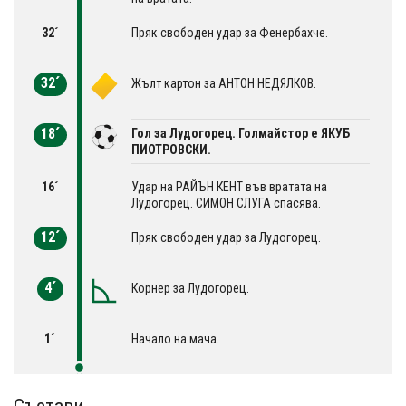
32´
Пряк свободен удар за Фенербахче.
32´
Жълт картон за АНТОН НЕДЯЛКОВ.
18´
Гол за Лудогорец. Голмайстор е ЯКУБ
ПИОТРОВСКИ.
16´
Удар на РАЙЪН КЕНТ във вратата на
Лудогорец. СИМОН СЛУГА спасява.
12´
Пряк свободен удар за Лудогорец.
4´
Корнер за Лудогорец.
1´
Начало на мача.