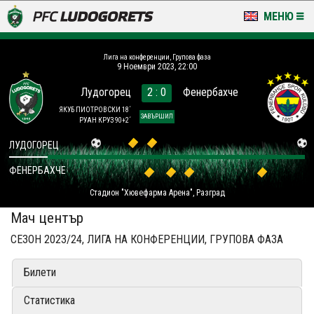
МЕНЮ
НОВИНИ & ГАЛЕРИИ
Лига на конференции, Групова фаза
9 Ноември 2023, 22:00
LUDOGORETS TV
Лудогорец
2 : 0
Фенербахче
НА ТЕРЕНА
ЯКУБ ПИОТРОВСКИ 18´
ЗАВЪРШИЛ
РУАН КРУЗ 90+2´
СТАДИОН & БАЗИ
ЛУДОГОРЕЦ
ФЕНЕРБАХЧЕ
КЛУБ
Стадион "Хювефарма Арена", Разград
ЗА ФЕНОВЕ
Мач център
СЕЗОН 2023/24, ЛИГА НА КОНФЕРЕНЦИИ, ГРУПОВА ФАЗА
Билети
Статистика