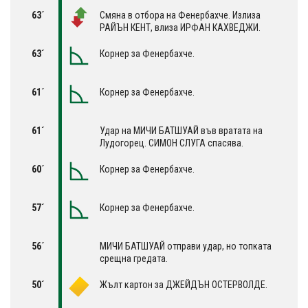
63´
Смяна в отбора на Фенербахче. Излиза
РАЙЪН КЕНТ, влиза ИРФАН КАХВЕДЖИ.
63´
Корнер за Фенербахче.
61´
Корнер за Фенербахче.
61´
Удар на МИЧИ БАТШУАЙ във вратата на
Лудогорец. СИМОН СЛУГА спасява.
60´
Корнер за Фенербахче.
57´
Корнер за Фенербахче.
56´
МИЧИ БАТШУАЙ отправи удар, но топката
срещна гредата.
50´
Жълт картон за ДЖЕЙДЪН ОСТЕРВОЛДЕ.