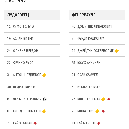
Състави
ЛУДОГОРЕЦ
ФЕНЕРБАХЧЕ
12
СИМОН СЛУГА
40
ДОМИНИК ЛИВАКОВИЧ
16
АСЛАК ВИТРИ
7
ФЕРДИ КАДИОГЛУ
24
OЛИВИЕ ВЕРДОН
24
ДЖЕЙДЪН ОСТЕРВОЛДЕ
22
ФРАНКО РУСО
95
ЮСУФ АКЧИЧЕК
3
АНТОН НЕДЯЛКОВ
21
ОСАЙ-САМУЕЛ
30
ПЕДРО НАРЕСИ
5
ИСМАИЛ ЮКСЕК
6
ЯКУБ ПИОТРОВСКИ
27
МИГЕЛ КРЕСПО
8
КЛОД ГОНСАЛВЕШ
26
МИХА ЗАИЧ
77
КАЙО ВИДАЛ
11
РАЙЪН КЕНТ