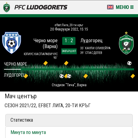
МЕНЮ
НОВИНИ & ГАЛЕРИИ
efbet Лига, 20-ти кръг
20 Февруари 2022, 15:15
LUDOGORETS TV
Черно море
1 : 2
Лудогорец
(Варна)
НА ТЕРЕНА
33´ КАУЛИ ОЛИВЕЙРА
ЗАВЪРШИЛ
39´ СПАС ДЕЛЕВ
ЮЛИУС КАСПАРАВИЧУС
90´
СТАДИОН & БАЗИ
ЧЕРНО МОРЕ
ЛУДОГОРЕЦ
КЛУБ
Стадион "Тича", Варна
ЗА ФЕНОВЕ
Мач център
СЕЗОН 2021/22, EFBET ЛИГА, 20-ТИ КРЪГ
Статистика
Минута по минута