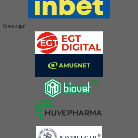
Спонсори