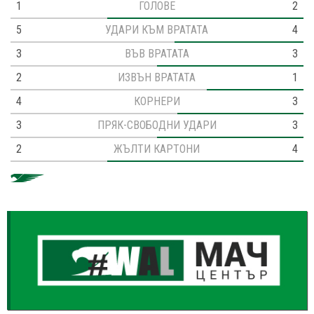
1
ГОЛОВЕ
2
5
УДАРИ КЪМ ВРАТАТА
4
3
ВЪВ ВРАТАТА
3
2
ИЗВЪН ВРАТАТА
1
4
КОРНЕРИ
3
3
ПРЯК-СВОБОДНИ УДАРИ
3
2
ЖЪЛТИ КАРТОНИ
4