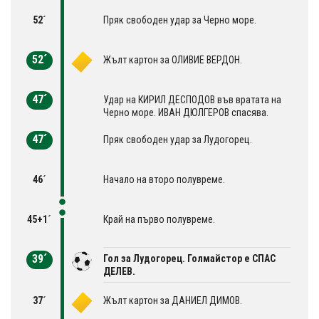
52´
Пряк свободен удар за Черно море.
52´
Жълт картон за OЛИВИЕ ВЕРДОН.
47´
Удар на КИРИЛ ДЕСПОДОВ във вратата на
Черно море. ИВАН ДЮЛГЕРОВ спасява.
47´
Пряк свободен удар за Лудогорец.
46´
Начало на второ полувреме.
45+1´
Край на първо полувреме.
39´
Гол за Лудогорец. Голмайстор е СПАС
ДЕЛЕВ.
37´
Жълт картон за ДАНИЕЛ ДИМОВ.