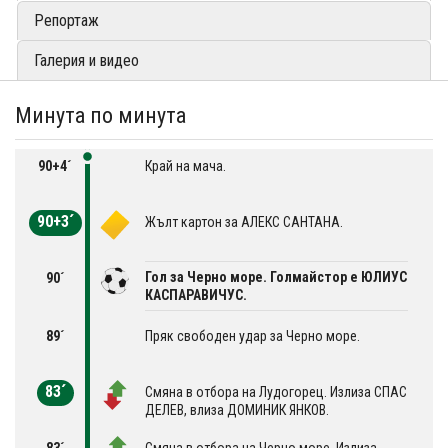
Репортаж
Галерия и видео
Минута по минута
90+4´
Край на мача.
90+3´
Жълт картон за АЛЕКС САНТАНА.
Гол за Черно море. Голмайстор е ЮЛИУС
90´
КАСПАРАВИЧУС.
89´
Пряк свободен удар за Черно море.
83´
Смяна в отбора на Лудогорец. Излиза СПАС
ДЕЛЕВ, влиза ДОМИНИК ЯНКОВ.
83´
Смяна в отбора на Черно море. Излиза