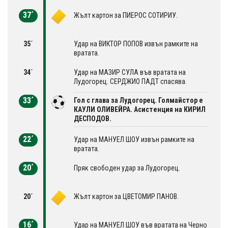
37´
Жълт картон за ПИЕРОС СОТИРИУ.
35´
Удар на ВИКТОР ПОПОВ извън рамките на
вратата.
34´
Удар на МАЗИР СУЛА във вратата на
Лудогорец. СЕРДЖИО ПАДТ спасява.
33´
Гол с глава за Лудогорец. Голмайстор е
КАУЛИ ОЛИВЕЙРА. Асистенция на КИРИЛ
ДЕСПОДОВ.
22´
Удар на МАНУЕЛ ШОУ извън рамките на
вратата.
20´
Пряк свободен удар за Лудогорец.
20´
Жълт картон за ЦВЕТОМИР ПАНОВ.
16´
Удар на МАНУЕЛ ШОУ във вратата на Черно